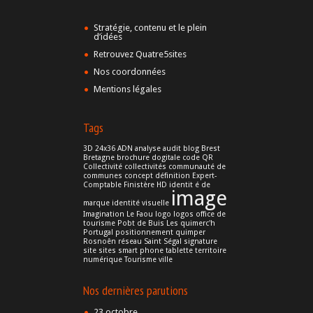
Stratégie, contenu et le plein
d’idées
Retrouvez Quatre5sites
Nos coordonnées
Mentions légales
Tags
3D
24x36
ADN
analyse
audit
blog
Brest
Bretagne
brochure dogitale
code QR
Collectivité
collectivités
communauté de
communes
concept
définition
Expert-
Comptable
Finistère
HD
identit é de
image
marque
identité visuelle
Imagination
Le Faou
logo
logos
office de
tourisme
Pobt de Buis Les quimerc'h
Portugal
positionnement
quimper
Rosnoên
réseau
Saint Ségal
signature
site
sites
smart phone
tablette
territoire
numérique
Tourisme
ville
Nos dernières parutions
23 octobre