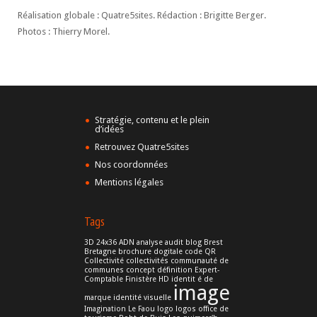
Réalisation globale : Quatre5sites. Rédaction : Brigitte Berger.
Photos : Thierry Morel.
Stratégie, contenu et le plein
d’idées
Retrouvez Quatre5sites
Nos coordonnées
Mentions légales
Tags
3D
24x36
ADN
analyse
audit
blog
Brest
Bretagne
brochure dogitale
code QR
Collectivité
collectivités
communauté de
communes
concept
définition
Expert-
Comptable
Finistère
HD
identit é de
image
marque
identité visuelle
Imagination
Le Faou
logo
logos
office de