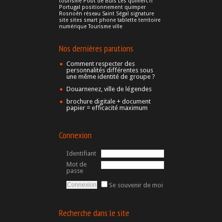
tourisme
Pobt de Buis Les quimerc'h
Portugal
positionnement
quimper
Rosnoên
réseau
Saint Ségal
signature
site
sites
smart phone
tablette
territoire
numérique
Tourisme
ville
Nos dernières parutions
Comment respecter des
personnalités différentes sous
une même identité de groupe ?
Douarnenez, ville de légendes
brochure digitale + document
papier = efficacité maximum
Connexion
Identifiant
Mot de
passe
Se souvenir de moi
Recherche dans le site